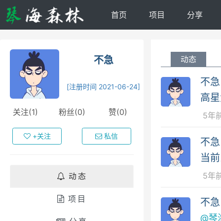
首页
项目
分享
不急
动态
不急
[注册时间 2021-06-24]
高星
关注(1)
粉丝(0)
赞(0)
5年
+关注
私信
不急
当前
5年
动态
项目
不急
@琴