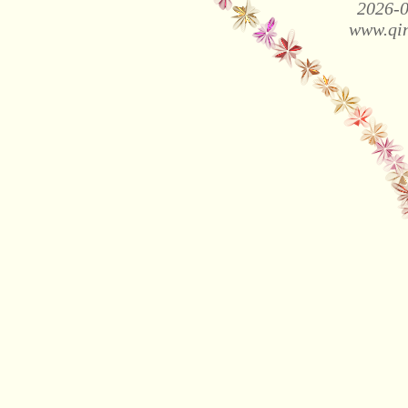
2026-0
www.qin