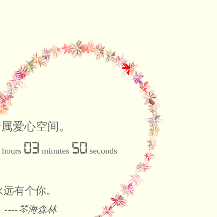
专属爱心空间。
03
51
hours
minutes
seconds
永远有个你。
----
琴海森林