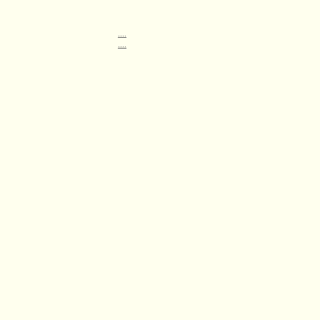
....
....