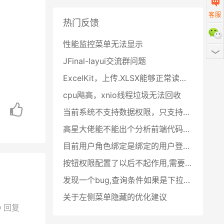
客服
热门反馈
扫描二
性能监控菜单无法显示
JFinal-layui交流群问题
ExcelKit，上传.XLSX能够正常读取数据库，上传.XLS读取结束空指针
cpu飚高，xnio线程垃圾无法回收
当前系统不支持数据权限，只支持角色权限吗？？？
高星大佬能不能出个分析前端代码的教程
目前用户角色绑定是绑定的用户登录名,后期能否改成绑定用户id
按钮权限配置了以后不起作用,需要怎么处理
发现一个bug,查询条件如果是下拉树,那么点击清空按钮会清除不掉
关于左侧菜单隐藏的优化建议
回复