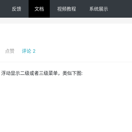
反馈
文档
视频教程
系统展示
点赞
评论 2
浮动显示二级或者三级菜单，类似下图: