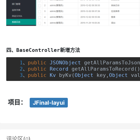
四、BaseController新增方法
1
、
public
JSONObject
 getAllParamsToJso
2
、
public
Record
 getAllParamsToRecord
(
3
、
public
Kv
 byKv
(
Object
 key
,
Object
 va
项目：
JFinal-layui
评论区(
)
0