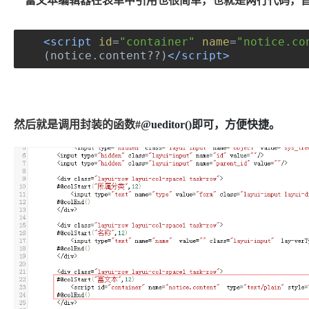
富文本编辑器在表单中引用也很简单，也就是两行代码，
<script
id
=
"container"
name
=
"notice.co
(
notice
.
content
??)
</script>
然后就是调用封装的函数
#@ueditor()即可，方便快捷。